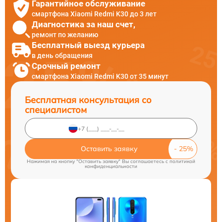
Гарантийное обслуживание
смартфона Xiaomi Redmi K30 до 3 лет
Диагностика за наш счет,
ремонт по желанию
Бесплатный выезд курьера
в день обращения
Срочный ремонт
смартфона Xiaomi Redmi K30 от 35 минут
Бесплатная консультация со
специалистом
Оставить заявку
Нажимая на кнопку "Оставить заявку" Вы соглашаетесь c
политикой
конфиденциальности