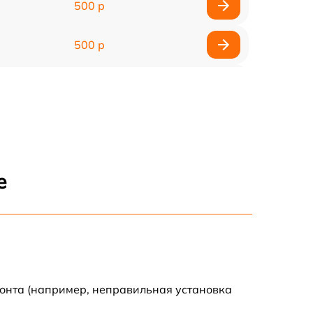
500 р
500 р
1000 р
800 р
1600 р
е
700 р
2200 р
1200 р
монта (например, неправильная установка