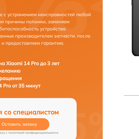
ле с устранением неисправностей любой
ем причины поломки, заменяем
ботоспособность устройства.
анные производителем запчасти, после
 и предоставляем гарантию.
а Xiaomi 14 Pro до 3 лет
 желанию
бращения
 Pro от 35 минут
я со специалистом
Оставить заявку
есь c
политикой конфиденциальности