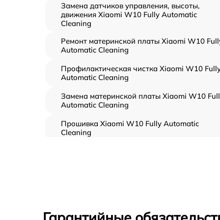
Замена датчиков управления, высоты,
движения Xiaomi W10 Fully Automatic
Cleaning
Ремонт материнской платы Xiaomi W10 Full
Automatic Cleaning
Профилактическая чистка Xiaomi W10 Full
Automatic Cleaning
Замена материнской платы Xiaomi W10 Full
Automatic Cleaning
Прошивка Xiaomi W10 Fully Automatic
Cleaning
Ремонт цепи питания Xiaomi W10 Fully
Automatic Cleaning
Замена аккумулятора Xiaomi W10 Fully
Automatic Cleaning
Ремонт двигателя Xiaomi W10 Fully
Гарантийные обязательст
Automatic Cleaning