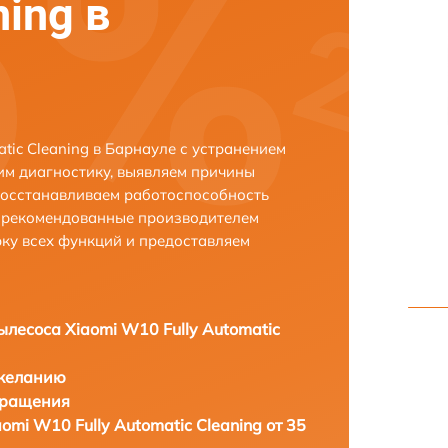
ning в
tic Cleaning в Барнауле с устранением
м диагностику, выявляем причины
восстанавливаем работоспособность
и рекомендованные производителем
рку всех функций и предоставляем
ылесоса Xiaomi W10 Fully Automatic
 желанию
бращения
omi W10 Fully Automatic Cleaning от 35