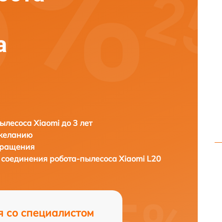
a
ылесоса Xiaomi до 3 лет
 желанию
бращения
о соединения робота-пылесоса
Xiaomi L20
я со специалистом