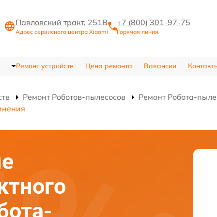
Павловский тракт, 251В
+7 (800) 301-97-75
Адрес сервисного центра Xiaomi
Горячая линия
Ремонт устройств
Цена ремонта
Вакансии
Контакт
ств
Ремонт Роботов-пылесосов
Ремонт Робота-пылес
инения
ие
ктного
бота-