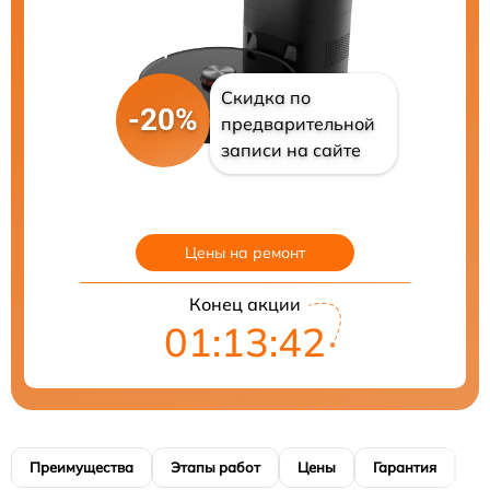
Скидка по
-20%
предварительной
записи на сайте
Цены на ремонт
Конец акции
01:13:41
Преимущества
Этапы работ
Цены
Гарантия
М