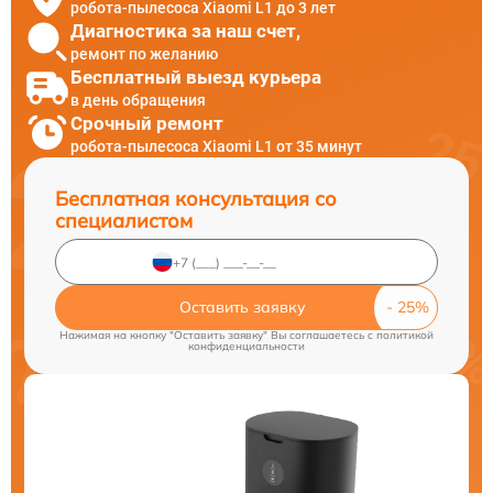
робота-пылесоса Xiaomi L1 до 3 лет
Диагностика за наш счет,
ремонт по желанию
Бесплатный выезд курьера
в день обращения
Срочный ремонт
робота-пылесоса Xiaomi L1 от 35 минут
Бесплатная консультация со
специалистом
Оставить заявку
Нажимая на кнопку "Оставить заявку" Вы соглашаетесь c
политикой
конфиденциальности