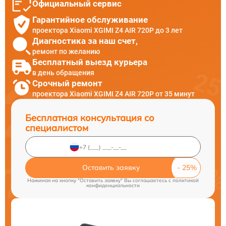
Официальный сервис
Гарантийное обслуживание
проектора Xiaomi XGIMI Z4 AIR 720P до 3 лет
Диагностика за наш счет,
ремонт по желанию
Бесплатный выезд курьера
в день обращения
Срочный ремонт
проектора Xiaomi XGIMI Z4 AIR 720P от 35 минут
Бесплатная консультация со
специалистом
Оставить заявку
Нажимая на кнопку "Оставить заявку" Вы соглашаетесь c
политикой
конфиденциальности