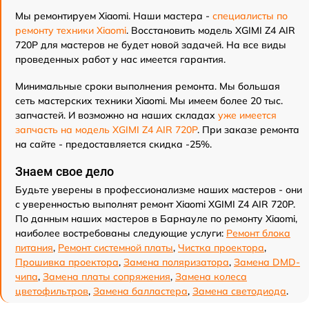
Мы ремонтируем Xiaomi. Наши мастера -
специалисты по
ремонту техники Xiaomi
. Восстановить модель XGIMI Z4 AIR
720P для мастеров не будет новой задачей. На все виды
проведенных работ у нас имеется гарантия.
Минимальные сроки выполнения ремонта. Мы большая
сеть мастерских техники Xiaomi. Мы имеем более 20 тыс.
запчастей. И возможно на наших складах
уже имеется
запчасть на модель XGIMI Z4 AIR 720P
. При заказе ремонта
на сайте - предоставляется скидка -25%.
Знаем свое дело
Будьте уверены в профессионализме наших мастеров - они
с уверенностью выполнят ремонт Xiaomi XGIMI Z4 AIR 720P.
По данным наших мастеров в Барнауле по ремонту Xiaomi,
наиболее востребованы следующие услуги:
Ремонт блока
питания
,
Ремонт системной платы
,
Чистка проектора
,
Прошивка проектора
,
Замена поляризатора
,
Замена DMD-
чипа
,
Замена платы сопряжения
,
Замена колеса
цветофильтров
,
Замена балластера
,
Замена светодиода
.