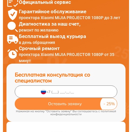
Официальный сервис
Гарантийное обслуживание
проектора Xiaomi MIJIA PROJECTOR 1080P до 3 лет
Диагностика за наш счет,
ремонт по желанию
Бесплатный выезд курьера
в день обращения
Срочный ремонт
проектора Xiaomi MIJIA PROJECTOR 1080P от 35
минут
Бесплатная консультация со
специалистом
Оставить заявку
Нажимая на кнопку "Оставить заявку" Вы соглашаетесь c
политикой
конфиденциальности