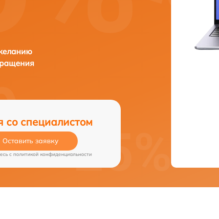
 желанию
бращения
я со специалистом
Оставить заявку
есь c
политикой конфиденциальности