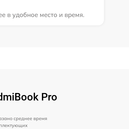
е в удобное место и время.
dmiBook Pro
казано среднее время
мплектующих