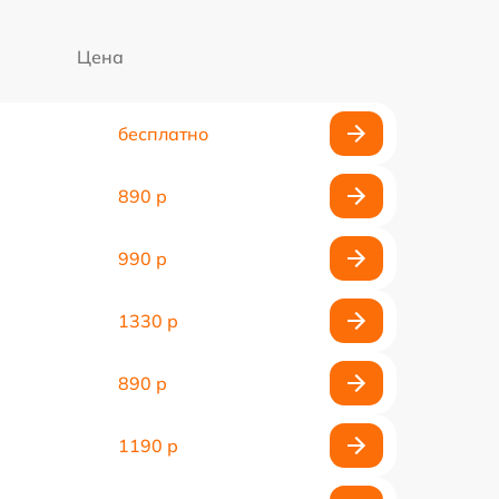
Цена
бесплатно
890 р
990 р
1330 р
890 р
1190 р