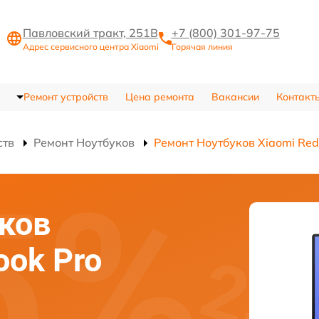
Павловский тракт, 251В
+7 (800) 301-97-75
Адрес сервисного центра Xiaomi
Горячая линия
Ремонт устройств
Цена ремонта
Вакансии
Контакт
ств
Ремонт Ноутбуков
Ремонт Ноутбуков Xiaomi Red
ков
ook Pro