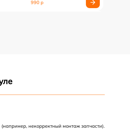
990 р
990 р
2600 р
1145 р
960 р
уле
995 р
1500 р
890 р
 (например, некорректный монтаж запчасти).