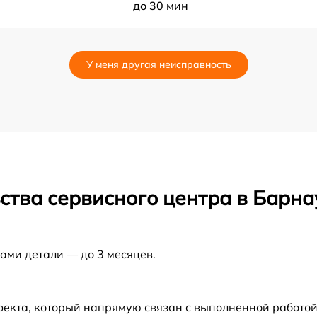
до 30 мин
до 70 мин
У меня другая неисправность
до 80 мин
до 80 мин
до 60 мин
ства сервисного центра в Барна
до 30 мин
до 70 мин
нами детали — до 3 месяцев.
до 50 мин
фекта, который напрямую связан с выполненной работой