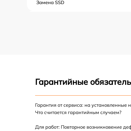
Замена SSD
Восстановление данных
Замена северного моста
Замена экрана
Замена шлейфа матрицы
Гарантийные обязатель
Замена термопасты
Замена системы охлаждения
Гарантия от сервиса: на установленные 
Что считается гарантийным случаем?
Замена оперативной памяти
Для работ: Повторное возникновение де