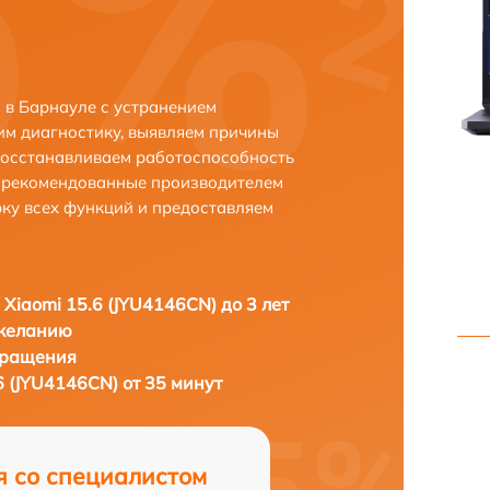
 в Барнауле с устранением
м диагностику, выявляем причины
восстанавливаем работоспособность
и рекомендованные производителем
рку всех функций и предоставляем
 Xiaomi 15.6 (JYU4146CN) до 3 лет
 желанию
бращения
6 (JYU4146CN) от 35 минут
я со специалистом