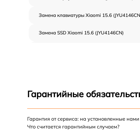
Замена клавиатуры Xiaomi 15.6 (JYU4146CN
Замена SSD Xiaomi 15.6 (JYU4146CN)
Восстановление данных Xiaomi 15.6
(JYU4146CN)
Замена северного моста Xiaomi 15.6
(JYU4146CN)
Замена экрана Xiaomi 15.6 (JYU4146CN)
Гарантийные обязательст
Замена шлейфа матрицы Xiaomi 15.6
(JYU4146CN)
Гарантия от сервиса: на установленные нами
Замена термопасты Xiaomi 15.6 (JYU4146CN
Что считается гарантийным случаем?
Замена системы охлаждения Xiaomi 15.6