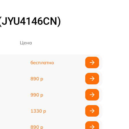
 (JYU4146CN)
Цена
бесплатно
890 р
990 р
1330 р
890 р