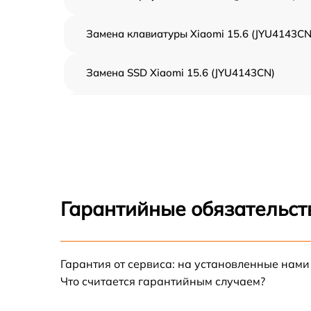
Замена клавиатуры Xiaomi 15.6 (JYU4143CN
Замена SSD Xiaomi 15.6 (JYU4143CN)
Восстановление данных Xiaomi 15.6
(JYU4143CN)
Замена северного моста Xiaomi 15.6
(JYU4143CN)
Замена экрана Xiaomi 15.6 (JYU4143CN)
Гарантийные обязательст
Замена шлейфа матрицы Xiaomi 15.6
(JYU4143CN)
Гарантия от сервиса: на установленные нами
Замена термопасты Xiaomi 15.6 (JYU4143CN
Что считается гарантийным случаем?
Замена системы охлаждения Xiaomi 15.6