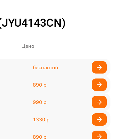
 (JYU4143CN)
Цена
бесплатно
890 р
990 р
1330 р
890 р