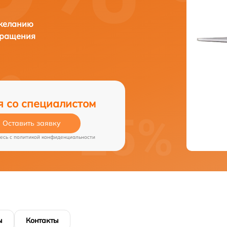
 желанию
бращения
я со специалистом
Оставить заявку
есь c
политикой конфиденциальности
ы
Контакты