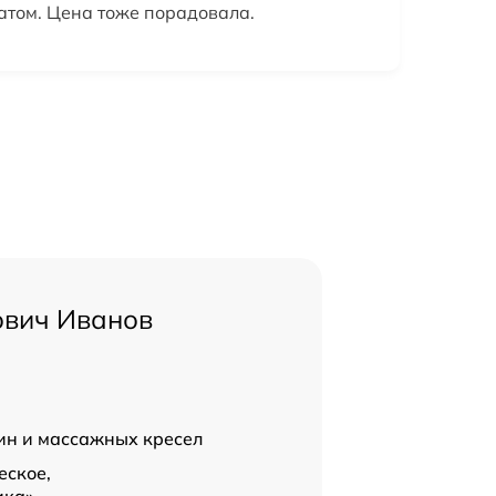
татом. Цена тоже порадовала.
ович Иванов
н и массажных кресел
еское,