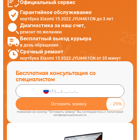
Официальный сервис
Гарантийное обслуживание
ноутбука Xiaomi 15 2022 JYU4461CN до 3 лет
Диагностика за наш счет,
ремонт по желанию
Бесплатный выезд курьера
в день обращения
Срочный ремонт
ноутбука Xiaomi 15 2022 JYU4461CN от 35 минут
Бесплатная консультация со
специалистом
Оставить заявку
Нажимая на кнопку "Оставить заявку" Вы соглашаетесь c
политикой
конфиденциальности