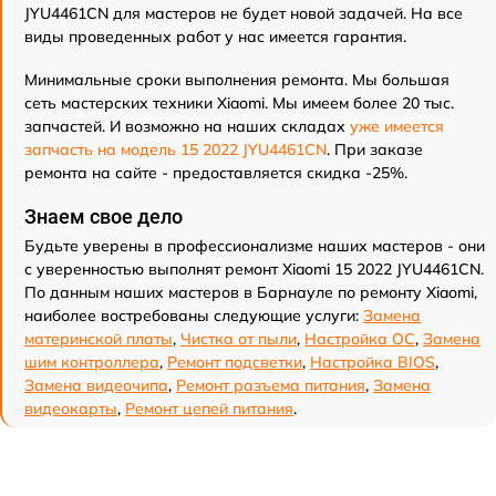
JYU4461CN для мастеров не будет новой задачей. На все
виды проведенных работ у нас имеется гарантия.
Минимальные сроки выполнения ремонта. Мы большая
сеть мастерских техники Xiaomi. Мы имеем более 20 тыс.
запчастей. И возможно на наших складах
уже имеется
запчасть на модель 15 2022 JYU4461CN
. При заказе
ремонта на сайте - предоставляется скидка -25%.
Знаем свое дело
Будьте уверены в профессионализме наших мастеров - они
с уверенностью выполнят ремонт Xiaomi 15 2022 JYU4461CN.
По данным наших мастеров в Барнауле по ремонту Xiaomi,
наиболее востребованы следующие услуги:
Замена
материнской платы
,
Чистка от пыли
,
Настройка ОС
,
Замена
шим контроллера
,
Ремонт подсветки
,
Настройка BIOS
,
Замена видеочипа
,
Ремонт разъема питания
,
Замена
видеокарты
,
Ремонт цепей питания
.