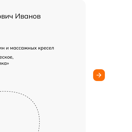
ович Иванов
н и массажных кресел
еское,
ика»